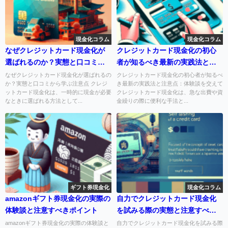
現金化コラム
現金化コラム
なぜクレジットカード現金化が
クレジットカード現金化の初心
選ばれるのか？実態と口コミか
者が知るべき最新の実践法と注
ら学ぶ注意点
意点：体験談を交えて
なぜクレジットカード現金化が選ばれるの
クレジットカード現金化の初心者が知るべ
か？実態と口コミから学ぶ注意点 クレジ
き最新の実践法と注意点：体験談を交えて
ットカード現金化は、一時的に現金が必要
クレジットカード現金化は、急な出費や資
なときに選ばれる方法として...
金繰りの際に便利な手法と...
ギフト券現金化
現金化コラム
amazonギフト券現金化の実際の
自力でクレジットカード現金化
体験談と注意すべきポイント
を試みる際の実態と注意すべき
ポイント
amazonギフト券現金化の実際の体験談と
自力でクレジットカード現金化を試みる際