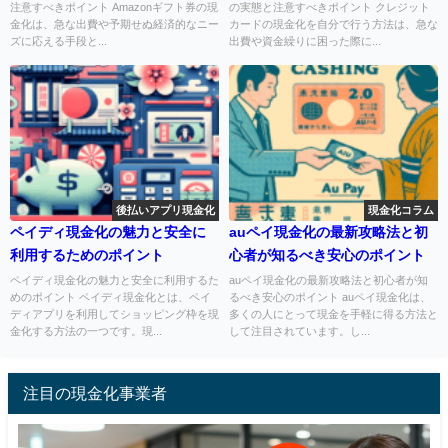
注意すべきポイント Amazonギフト券の現
の実態と注意すべきポイント クレジット
金化は、急な出費や予期せぬ経済的なニー
カードの現金化を自分で行う方法は、急な
ズに応える手段と...
出費や資金繰りに困った際に...
後払いアプリ現金化
現金化コラム
ペイディ現金化の魅力と安全に
auペイ現金化の最新攻略法と初
利用するためのポイント
心者が知るべき安心のポイント
ペイディ現金化の魅力と安全に利用するた
auペイ現金化の最新攻略法と初心者が知
めのポイント ペイディ現金化とは、ペイ
るべき安心のポイント auペイ現金化は、
ディアプリを利用してショッピング枠を現
多くの人にとって現金を手軽に得る方法と
金化する方法の一つです。現...
して注目されています。し...
注目の現金化事業者