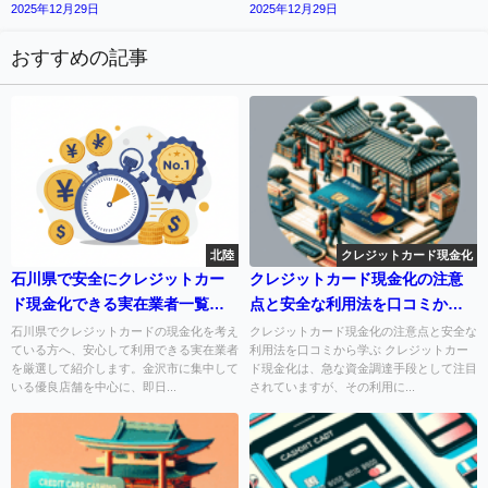
2025年12月29日
2025年12月29日
おすすめの記事
北陸
クレジットカード現金化
石川県で安全にクレジットカー
クレジットカード現金化の注意
ド現金化できる実在業者一覧
点と安全な利用法を口コミから
【金沢中心・即日対応あり】
学ぶ
石川県でクレジットカードの現金化を考え
クレジットカード現金化の注意点と安全な
ている方へ、安心して利用できる実在業者
利用法を口コミから学ぶ クレジットカー
を厳選して紹介します。金沢市に集中して
ド現金化は、急な資金調達手段として注目
いる優良店舗を中心に、即日...
されていますが、その利用に...