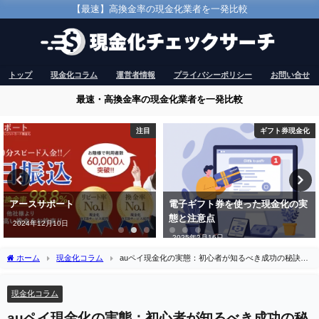
【最速】高換金率の現金化業者を一発比較
トップ
現金化コラム
運営者情報
プライバシーポリシー
お問い合せ
最速・高換金率の現金化業者を一発比較
注目
ギフト券現金化
アースサポート
電子ギフト券を使った現金化の実
態と注意点
2024年12月10日
2025年2月16日
ホーム
現金化コラム
auペイ現金化の実態：初心者が知るべき成功の秘訣と
注意点
現金化コラム
auペイ現金化の実態：初心者が知るべき成功の秘