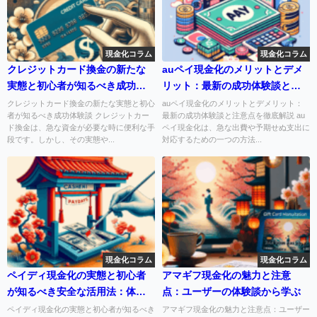
現金化コラム
現金化コラム
クレジットカード換金の新たな
auペイ現金化のメリットとデメ
実態と初心者が知るべき成功体
リット：最新の成功体験談と注
験談
意点を徹底解説
クレジットカード換金の新たな実態と初心
auペイ現金化のメリットとデメリット：
者が知るべき成功体験談 クレジットカー
最新の成功体験談と注意点を徹底解説 au
ド換金は、急な資金が必要な時に便利な手
ペイ現金化は、急な出費や予期せぬ支出に
段です。しかし、その実態や...
対応するための一つの方法...
現金化コラム
現金化コラム
ペイディ現金化の実態と初心者
アマギフ現金化の魅力と注意
が知るべき安全な活用法：体験
点：ユーザーの体験談から学ぶ
談を交えて
ペイディ現金化の実態と初心者が知るべき
アマギフ現金化の魅力と注意点：ユーザー