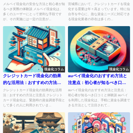
メルペイ現金化の安全な方法と初心者が知
宮城県において、クレジットカードを現金
るべき実際の体験談 メルペイ現金化は、
化する需要は年々高まっています。特に仙
多くのユーザーにとって便利な手段です
台市を中心に、急な資金ニーズに対応でき
が、その実施には一定の注意が...
る現金化業者の存在は多くの...
現金化コラム
現金化コラム
クレジットカード現金化の効果
auペイ現金化のおすすめ方法と
的な活用法：おすすめの方法と
注意点：初心者が知るべき口コ
注意点
ミと体験談
クレジットカード現金化の効果的な活用
auペイ現金化のおすすめ方法と注意点：
法：おすすめの方法と注意点 クレジット
初心者が知るべき口コミと体験談 auペイ
カード現金化は、緊急時の資金調達手段と
を利用した現金化は、手軽に資金を調達で
して多くの人に利用されていま...
きる方法として注目されて...