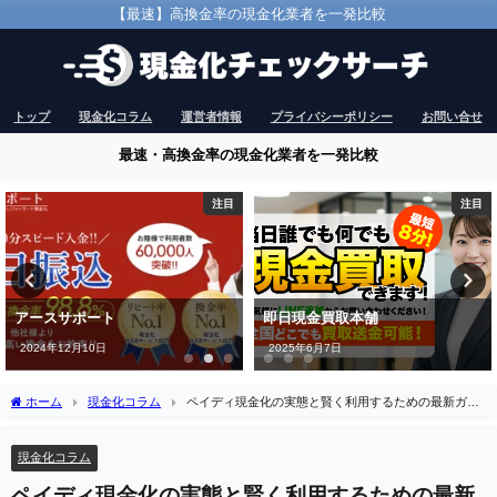
【最速】高換金率の現金化業者を一発比較
トップ
現金化コラム
運営者情報
プライバシーポリシー
お問い合せ
最速・高換金率の現金化業者を一発比較
注目
注目
アースサポート
即日現金買取本舗
2024年12月10日
2025年6月7日
ホーム
現金化コラム
ペイディ現金化の実態と賢く利用するための最新ガイ
ド
現金化コラム
ペイディ現金化の実態と賢く利用するための最新