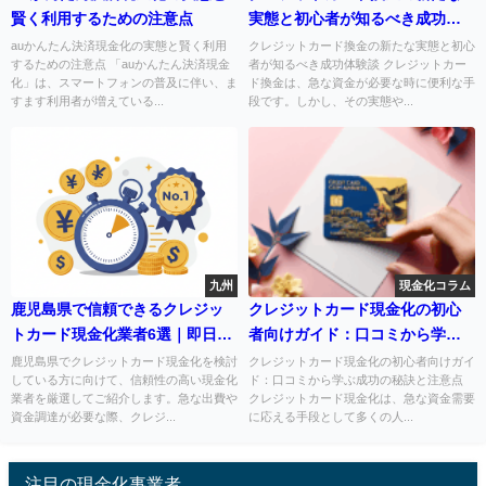
賢く利用するための注意点
実態と初心者が知るべき成功体
験談
auかんたん決済現金化の実態と賢く利用
クレジットカード換金の新たな実態と初心
するための注意点 「auかんたん決済現金
者が知るべき成功体験談 クレジットカー
化」は、スマートフォンの普及に伴い、ま
ド換金は、急な資金が必要な時に便利な手
すます利用者が増えている...
段です。しかし、その実態や...
九州
現金化コラム
鹿児島県で信頼できるクレジッ
クレジットカード現金化の初心
トカード現金化業者6選｜即日対
者向けガイド：口コミから学ぶ
応・高換金率の店舗を厳選
成功の秘訣と注意点
鹿児島県でクレジットカード現金化を検討
クレジットカード現金化の初心者向けガイ
している方に向けて、信頼性の高い現金化
ド：口コミから学ぶ成功の秘訣と注意点
業者を厳選してご紹介します。急な出費や
クレジットカード現金化は、急な資金需要
資金調達が必要な際、クレジ...
に応える手段として多くの人...
注目の現金化事業者