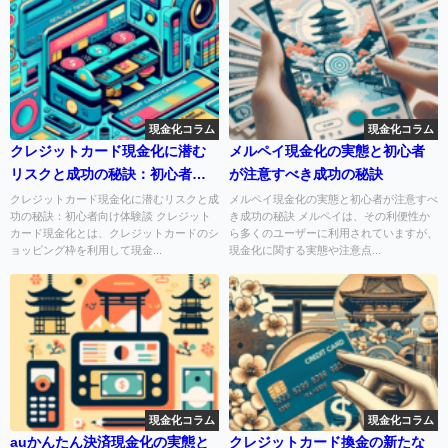
現金化コラム
現金化コラム
クレジットカード現金化に潜む
メルペイ現金化の実態と初心者
リスクと成功の秘訣：初心者向
が注意すべき成功の秘訣
け体験談
クレジットカード現金化に潜むリスクと成
メルペイ現金化の実態と初心者が注意すべ
功の秘訣：初心者向け体験談 クレジット
き成功の秘訣 メルペイは、その利便性か
カード現金化とは、クレジットカードのシ
ら多くのユーザーに利用されていますが、
ョッピング枠を利用して現金...
現金化に関する実態や注意点...
現金化コラム
現金化コラム
auかんたん決済現金化の実態と
クレジットカード換金の新たな