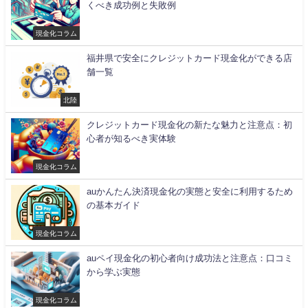
くべき成功例と失敗例
現金化コラム
福井県で安全にクレジットカード現金化ができる店
舗一覧
北陸
クレジットカード現金化の新たな魅力と注意点：初
心者が知るべき実体験
現金化コラム
auかんたん決済現金化の実態と安全に利用するため
の基本ガイド
現金化コラム
auペイ現金化の初心者向け成功法と注意点：口コミ
から学ぶ実態
現金化コラム