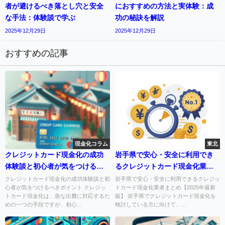
者が避けるべき落とし穴と安全
におすすめの方法と実体験：成
な手法：体験談で学ぶ
功の秘訣を解説
2025年12月29日
2025年12月29日
おすすめの記事
現金化コラム
東北
クレジットカード現金化の成功
岩手県で安心・安全に利用でき
体験談と初心者が気をつけるべ
るクレジットカード現金化業者
きポイント
まとめ【2025年最新版】
クレジットカード現金化の成功体験談と初
岩手県で安心・安全に利用できるクレジッ
心者が気をつけるべきポイント クレジッ
トカード現金化業者まとめ【2025年最新
トカード現金化は、急な出費に対応するた
版】 岩手県でクレジットカード現金化を
めの一つの手段ですが、初心...
検討している方に向けて、...