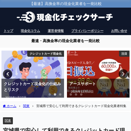
【最速】高換金率の現金化業者を一発比較
トップ
現金化コラム
運営者情報
プライバシーポリシー
お問い合せ
最速・高換金率の現金化業者を一発比較
注目
ギフト券現金化
アースサポート
電子ギフト券を使った現金化の実
態と注意点
2024年12月10日
2025年2月16日
ホーム
関東
宮城県で安心して利用できるクレジットカード現金化業者特集
関東
宮城県で安心して利用できるクレジットカード現