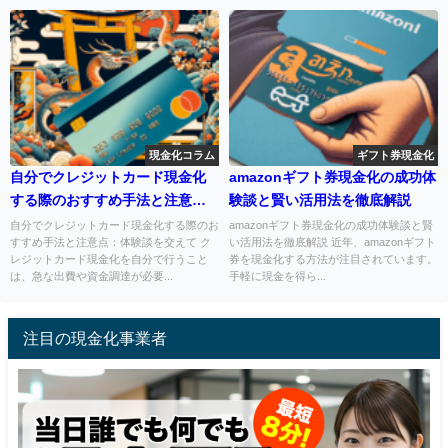
現金化コラム
ギフト券現金化
自分でクレジットカード現金化
amazonギフト券現金化の成功体
する際のおすすめ手法と注意
験談と賢い活用法を徹底解説
点：体験談を交えて
自分でクレジットカード現金化する際のお
amazonギフト券現金化の成功体験談と賢
すすめ手法と注意点：体験談を交えて ク
い活用法を徹底解説 近年、amazonギフト
レジットカード現金化を自分で行うこと
券を現金化する方法が注目されています。
は、急な出費や資金調達が必要...
手軽に現金を得ら...
注目の現金化事業者