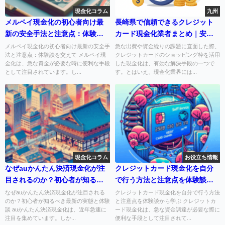
現金化コラム
九州
メルペイ現金化の初心者向け最
長崎県で信頼できるクレジット
新の安全手法と注意点：体験談
カード現金化業者まとめ｜安全
を交えて
に即日対応できる店舗情報を厳
メルペイ現金化の初心者向け最新の安全手
急な出費や資金繰りの課題に直面した際、
法と注意点：体験談を交えて メルペイ現
クレジットカードのショッピング枠を活用
選
金化は、急な資金が必要な時に便利な手段
した現金化は、有効な解決手段の一つで
として注目されています。し...
す。とはいえ、現金化業界には...
現金化コラム
お役立ち情報
なぜauかんたん決済現金化が注
クレジットカード現金化を自分
目されるのか？初心者が知るべ
で行う方法と注意点を体験談か
き最新の実態と体験談
ら学ぶ
なぜauかんたん決済現金化が注目される
クレジットカード現金化を自分で行う方法
のか？初心者が知るべき最新の実態と体験
と注意点を体験談から学ぶ クレジットカ
談 auかんたん決済現金化は、近年急速に
ード現金化は、急な資金調達が必要な際に
注目を集めています。しか...
便利な手段として注目されて...