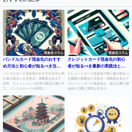
現金化コラム
現金化コラム
バンドルカード現金化のおすす
クレジットカード現金化の初心
め方法と初心者が知るべき注意
者が知るべき最新の実践法と注
点：体験談を交えて
意点：体験談を交えて
バンドルカード現金化のおすすめ方法と初
クレジットカード現金化の初心者が知るべ
心者が知るべき注意点：体験談を交えて
き最新の実践法と注意点：体験談を交えて
近年、キャッシュレス決済の普及が進む中
クレジットカード現金化は、急な出費や資
で、バンドルカードを利用し...
金繰りの際に便利な手法と...