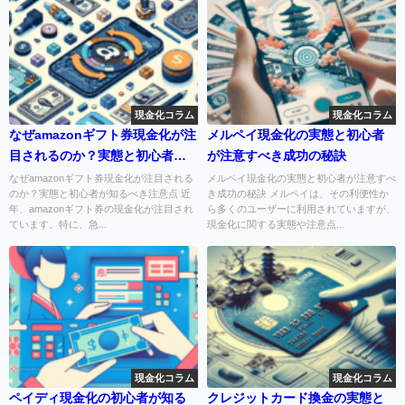
現金化コラム
現金化コラム
なぜamazonギフト券現金化が注
メルペイ現金化の実態と初心者
目されるのか？実態と初心者が
が注意すべき成功の秘訣
知るべき注意点
なぜamazonギフト券現金化が注目される
メルペイ現金化の実態と初心者が注意すべ
のか？実態と初心者が知るべき注意点 近
き成功の秘訣 メルペイは、その利便性か
年、amazonギフト券の現金化が注目され
ら多くのユーザーに利用されていますが、
ています。特に、急...
現金化に関する実態や注意点...
現金化コラム
現金化コラム
ペイディ現金化の初心者が知る
クレジットカード換金の実態と