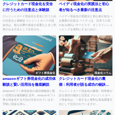
クレジットカード現金化を安全
ペイディ現金化の実践法と初心
に行うための注意点と体験談
者が知るべき最新の注意点
クレジットカード現金化を安全に行うため
ペイディ現金化の実践法と初心者が知るべ
の注意点と体験談 クレジットカードの現
き最新の注意点 ペイディは、日本で人気
金化は、急な出費や資金が必要なときに利
のある後払いサービスで、オンラインショ
用される方法として注目され...
ッピングを便利にするための...
ギフト券現金化
現金化コラム
amazonギフト券現金化の成功体
クレジットカード現金化の裏
験談と賢い活用法を徹底解説
側：利用者が語る成功の秘訣と
注意点
amazonギフト券現金化の成功体験談と賢
クレジットカード現金化の裏側：利用者が
い活用法を徹底解説 近年、amazonギフト
語る成功の秘訣と注意点 クレジットカー
券を現金化する方法が注目されています。
ド現金化は、一見すると便利な資金調達方
手軽に現金を得ら...
法として注目されていますが...