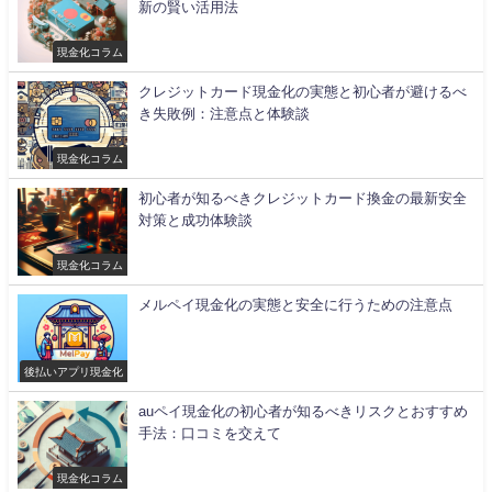
新の賢い活用法
現金化コラム
クレジットカード現金化の実態と初心者が避けるべ
き失敗例：注意点と体験談
現金化コラム
初心者が知るべきクレジットカード換金の最新安全
対策と成功体験談
現金化コラム
メルペイ現金化の実態と安全に行うための注意点
後払いアプリ現金化
auペイ現金化の初心者が知るべきリスクとおすすめ
手法：口コミを交えて
現金化コラム