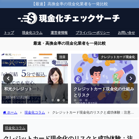
【最速】高換金率の現金化業者を一発比較
トップ
現金化コラム
運営者情報
プライバシーポリシー
お問い合せ
最速・高換金率の現金化業者を一発比較
クレジットカード現金化
注目
クレジットカード現金化の仕組み
即日現金買取本舗
とリスク
2025年6月7日
2025年1月27日
ホーム
現金化コラム
クレジットカード現金化のリスクと成功体験：注意点
を徹底解説
現金化コラム
クレジットカード現金化のリスクと成功体験：注