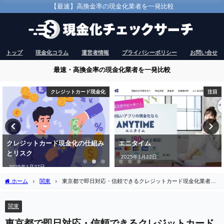
【最速】高換金率の現金化業者を一発比較
トップ
現金化コラム
運営者情報
プライバシーポリシー
お問い合せ
最速・高換金率の現金化業者を一発比較
注目
注目
エニタイム
アースサポート
2025年1月22日
2024年12月10日
ホーム
関東
東京都で即日対応・信頼できるクレジットカード現金化業者を
厳選紹介
関東
東京都で即日対応・信頼できるクレジットカード