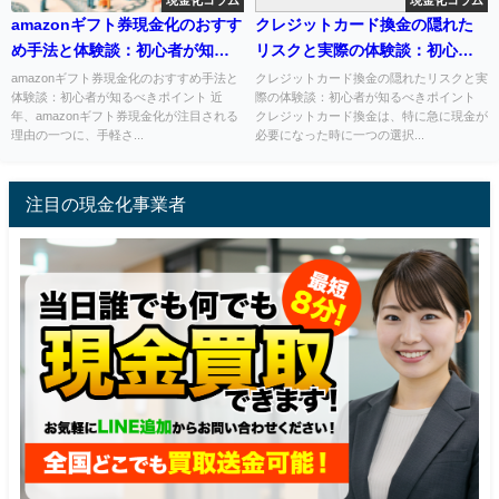
現金化コラム
現金化コラム
amazonギフト券現金化のおすす
クレジットカード換金の隠れた
め手法と体験談：初心者が知る
リスクと実際の体験談：初心者
べきポイント
が知るべきポイント
amazonギフト券現金化のおすすめ手法と
クレジットカード換金の隠れたリスクと実
体験談：初心者が知るべきポイント 近
際の体験談：初心者が知るべきポイント
年、amazonギフト券現金化が注目される
クレジットカード換金は、特に急に現金が
理由の一つに、手軽さ...
必要になった時に一つの選択...
注目の現金化事業者