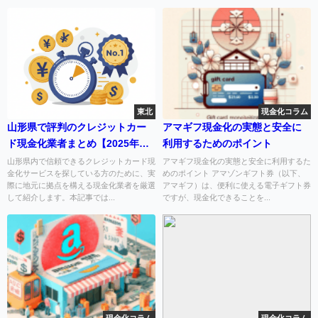
東北
現金化コラム
山形県で評判のクレジットカー
アマギフ現金化の実態と安全に
ド現金化業者まとめ【2025年最
利用するためのポイント
新版】
山形県内で信頼できるクレジットカード現
アマギフ現金化の実態と安全に利用するた
金化サービスを探している方のために、実
めのポイント アマゾンギフト券（以下、
際に地元に拠点を構える現金化業者を厳選
アマギフ）は、便利に使える電子ギフト券
して紹介します。本記事では...
ですが、現金化できることを...