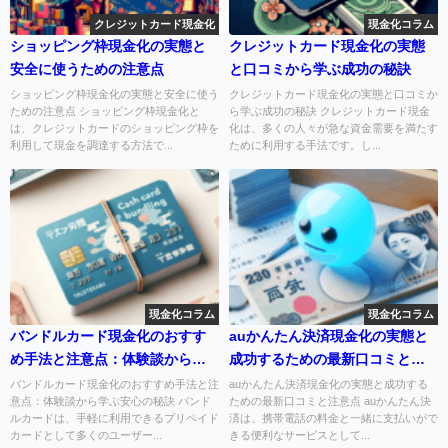
クレジットカード現金化
現金化コラム
ショッピング枠現金化の実態と
クレジットカード現金化の実態
安全に使うための注意点
と口コミから学ぶ成功の秘訣
ショッピング枠現金化の実態と安全に使う
クレジットカード現金化の実態と口コミか
ための注意点 ショッピング枠現金化と
ら学ぶ成功の秘訣 クレジットカード現金
は、クレジットカードのショッピング枠を
化は、多くの人々が急な資金需要を満たす
利用して現金を調達する方法で...
ために利用する手法です。し...
現金化コラム
現金化コラム
バンドルカード現金化のおすす
auかんたん決済現金化の実態と
め手法と注意点：体験談から学
成功するための最新口コミと注
ぶ安心の秘訣
意点
バンドルカード現金化のおすすめ手法と注
auかんたん決済現金化の実態と成功する
意点：体験談から学ぶ安心の秘訣 バンド
ための最新口コミと注意点 auかんたん決
ルカードは、手軽に利用できるプリペイド
済は、携帯電話の料金と一緒に支払いがで
カードとして多くのユーザー...
きる便利なサービスとして...