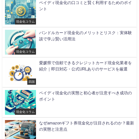
ペイディ現金化の口コミと賢く利用するためのポイ
ント
現金化コラム
バンドルカード現金化のメリットとリスク：実体験
談で学ぶ賢い活用法
現金化コラム
愛媛県で信頼できるクレジットカード現金化業者を
紹介｜即日対応・公式URLありのサービスを厳選
四国
ペイディ現金化の実態と初心者が注意すべき成功の
ポイント
現金化コラム
なぜamazonギフト券現金化が注目されるのか？最新
の実態と注意点