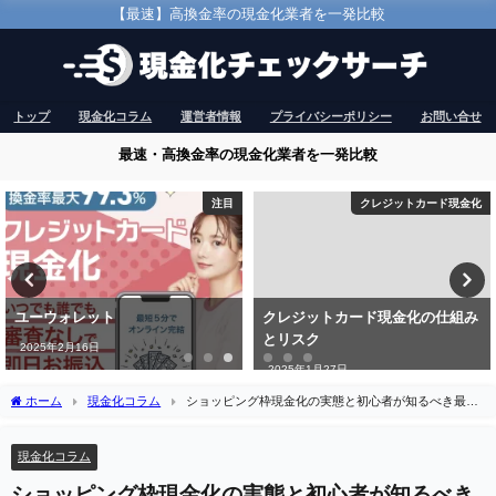
【最速】高換金率の現金化業者を一発比較
トップ
現金化コラム
運営者情報
プライバシーポリシー
お問い合せ
最速・高換金率の現金化業者を一発比較
注目
クレジットカード現金化
ユーウォレット
クレジットカード現金化の仕組み
とリスク
2025年2月16日
2025年1月27日
ホーム
現金化コラム
ショッピング枠現金化の実態と初心者が知るべき最新
の賢い活用法
現金化コラム
ショッピング枠現金化の実態と初心者が知るべき