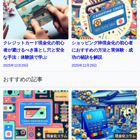
クレジットカード現金化の初心
ショッピング枠現金化の初心者
者が避けるべき落とし穴と安全
におすすめの方法と実体験：成
な手法：体験談で学ぶ
功の秘訣を解説
2025年12月29日
2025年12月29日
おすすめの記事
現金化コラム
現金化コラム