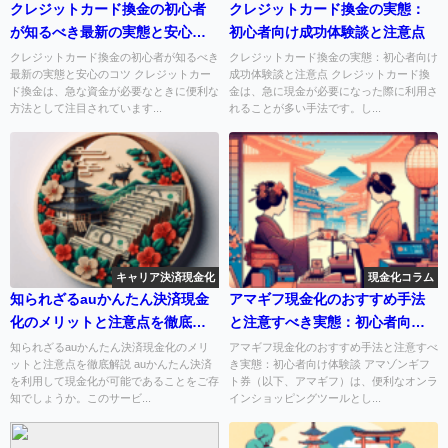
クレジットカード換金の初心者
クレジットカード換金の実態：
が知るべき最新の実態と安心の
初心者向け成功体験談と注意点
コツ
クレジットカード換金の初心者が知るべき
クレジットカード換金の実態：初心者向け
最新の実態と安心のコツ クレジットカー
成功体験談と注意点 クレジットカード換
ド換金は、急な資金が必要なときに便利な
金は、急に現金が必要になった際に利用さ
方法として注目されています...
れることが多い手法です。し...
キャリア決済現金化
現金化コラム
知られざるauかんたん決済現金
アマギフ現金化のおすすめ手法
化のメリットと注意点を徹底解
と注意すべき実態：初心者向け
説
体験談
知られざるauかんたん決済現金化のメリ
アマギフ現金化のおすすめ手法と注意すべ
ットと注意点を徹底解説 auかんたん決済
き実態：初心者向け体験談 アマゾンギフ
を利用して現金化が可能であることをご存
ト券（以下、アマギフ）は、便利なオンラ
知でしょうか。このサービ...
インショッピングツールとし...