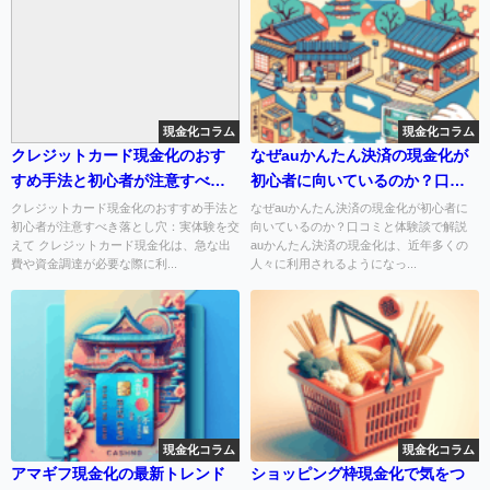
現金化コラム
現金化コラム
クレジットカード現金化のおす
なぜauかんたん決済の現金化が
すめ手法と初心者が注意すべき
初心者に向いているのか？口コ
落とし穴：実体験を交えて
ミと体験談で解説
クレジットカード現金化のおすすめ手法と
なぜauかんたん決済の現金化が初心者に
初心者が注意すべき落とし穴：実体験を交
向いているのか？口コミと体験談で解説
えて クレジットカード現金化は、急な出
auかんたん決済の現金化は、近年多くの
費や資金調達が必要な際に利...
人々に利用されるようになっ...
現金化コラム
現金化コラム
アマギフ現金化の最新トレンド
ショッピング枠現金化で気をつ