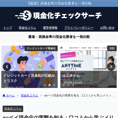
【最速】高換金率の現金化業者を一発比較
トップ
現金化コラム
運営者情報
プライバシーポリシー
お問い合せ
最速・高換金率の現金化業者を一発比較
クレジットカード現金化
注目
クレジットカード現金化の仕組み
エニタイム
とリスク
2025年1月22日
2025年1月27日
ホーム
現金化コラム
auペイ現金化の実態を知る：口コミから学ぶメリット
と注意点
現金化コラム
auペイ現金化の実態を知る：口コミから学ぶメリ