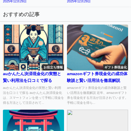
2025年12月29日
2025年12月29日
おすすめの記事
お役立ち情報
ギフト券現金化
auかんたん決済現金化の実態と
amazonギフト券現金化の成功体
賢い利用法を口コミで探る
験談と賢い活用法を徹底解説
auかんたん決済現金化の実態と賢い利用
amazonギフト券現金化の成功体験談と賢
法を口コミで探る auかんたん決済現金化
い活用法を徹底解説 近年、amazonギフト
は、スマートフォンを使って手軽に現金を
券を現金化する方法が注目されています。
得る方法として注目されて...
手軽に現金を得ら...