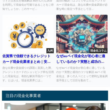
ットと注意点を徹底解説 auかんたん決済
成功の秘訣：口コミで学ぶ方法 バンドル
を利用して現金化が可能であることをご存
カード現金化は、急な出費や資金調達が必
知でしょうか。このサービ...
要な時に役立つ手法として注...
九州
現金化コラム
佐賀県で信頼できるクレジット
なぜauペイ現金化が初心者に適
カード現金化業者まとめ｜安全
しているのか？実態と成功のコ
に即日対応できる店舗情報を厳
ツを解説
急な出費や資金繰りの課題に直面した際、
なぜauペイ現金化が初心者に適している
クレジットカードのショッピング枠を活用
のか？実態と成功のコツを解説 auペイ現
選
した現金化は、有効な解決手段の一つで
金化は、多くの人々にとって便利な資金調
す。とはいえ、現金化業界には...
達手段として注目を集めて...
注目の現金化事業者