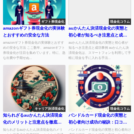
ギフト券現金化
現金化コラム
amazonギフト券現金化の実体験
auかんたん決済現金化の実態と
とおすすめの安全な方法
初心者が知るべき注意点と成功
事例
amazonギフト券現金化の実体験とおすす
auかんたん決済現金化の実態と初心者が
めの安全な方法 ここ数年、amazonギフト
知るべき注意点と成功事例 auかんたん決
券現金化が注目を集めています。特に、急
済現金化は、スマートフォンを利用して手
な出費や予期せぬ...
軽に現金を手に入れる手法...
キャリア決済現金化
現金化コラム
知られざるauかんたん決済現金
バンドルカード現金化の実態と
化のメリットと注意点を徹底解
初心者向け成功の秘訣：口コミ
説
で学ぶ方法
知られざるauかんたん決済現金化のメリ
バンドルカード現金化の実態と初心者向け