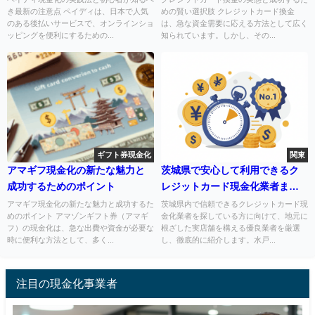
き最新の注意点 ペイディは、日本で人気
めの賢い選択肢 クレジットカード換金
のある後払いサービスで、オンラインショ
は、急な資金需要に応える方法として広く
ッピングを便利にするための...
知られています。しかし、その...
ギフト券現金化
関東
アマギフ現金化の新たな魅力と
茨城県で安心して利用できるク
成功するためのポイント
レジットカード現金化業者まと
め
アマギフ現金化の新たな魅力と成功するた
茨城県内で信頼できるクレジットカード現
めのポイント アマゾンギフト券（アマギ
金化業者を探している方に向けて、地元に
フ）の現金化は、急な出費や資金が必要な
根ざした実店舗を構える優良業者を厳選
時に便利な方法として、多く...
し、徹底的に紹介します。水戸...
注目の現金化事業者