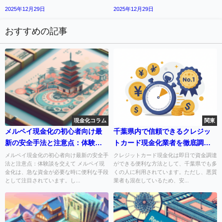
2025年12月29日
2025年12月29日
おすすめの記事
現金化コラム
関東
メルペイ現金化の初心者向け最
千葉県内で信頼できるクレジッ
新の安全手法と注意点：体験談
トカード現金化業者を徹底調査
を交えて
【即日入金対応】
メルペイ現金化の初心者向け最新の安全手
クレジットカード現金化は即日で資金調達
法と注意点：体験談を交えて メルペイ現
ができる便利な方法として、千葉県でも多
金化は、急な資金が必要な時に便利な手段
くの人に利用されています。ただし、悪質
として注目されています。し...
業者も混在しているため、安...