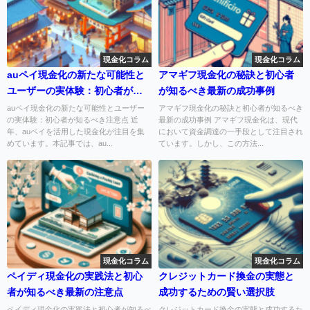
現金化コラム
現金化コラム
auペイ現金化の新たな可能性と
アマギフ現金化の秘訣と初心者
ユーザーの実体験：初心者が知
が知るべき最新の成功事例
るべき注意点
auペイ現金化の新たな可能性とユーザー
アマギフ現金化の秘訣と初心者が知るべき
の実体験：初心者が知るべき注意点 近
最新の成功事例 アマギフ現金化は、現代
年、auペイを活用した現金化が注目を集
において資金調達の一手段として注目され
めています。本記事では、au...
ています。しかし、この方法...
現金化コラム
現金化コラム
ペイディ現金化の実践法と初心
クレジットカード換金の実態と
者が知るべき最新の注意点
成功するための賢い選択肢
ペイディ現金化の実践法と初心者が知るべ
クレジットカード換金の実態と成功するた