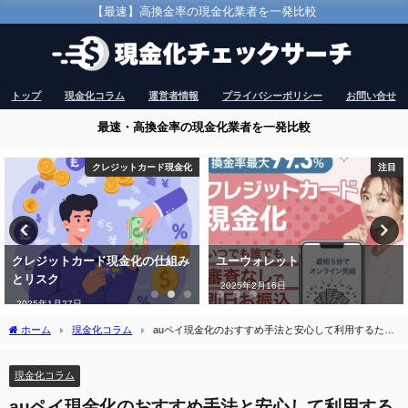
【最速】高換金率の現金化業者を一発比較
トップ
現金化コラム
運営者情報
プライバシーポリシー
お問い合せ
最速・高換金率の現金化業者を一発比較
注目
注目
ユーウォレット
和光クレジット
2025年2月16日
2024年12月28日
ホーム
現金化コラム
auペイ現金化のおすすめ手法と安心して利用するため
の注意点
現金化コラム
auペイ現金化のおすすめ手法と安心して利用する