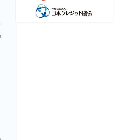
て
功
ま
と
い