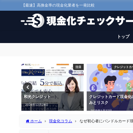
【最速】高換金率の現金化業者を一発比較
トップ
フト券現金化
注目
クレジットカ
現金化の
和光クレジット
クレジットカード現金化
みとリスク
2024年12月28日
2025年1月27日
ホーム
現金化コラム
なぜ初心者にバンドルカード