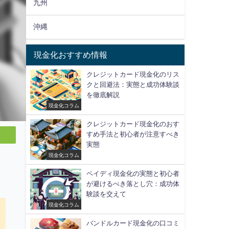
九州
沖縄
現金化おすすめ情報
クレジットカード現金化のリス
クと回避法：実態と成功体験談
を徹底解説
現金化コラム
クレジットカード現金化のおす
すめ手法と初心者が注意すべき
実態
現金化コラム
ペイディ現金化の実態と初心者
が避けるべき落とし穴：成功体
験談を交えて
現金化コラム
バンドルカード現金化の口コミ