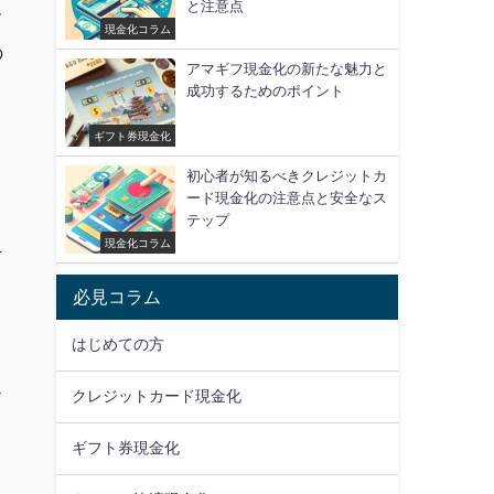
と注意点
て
現金化コラム
の
アマギフ現金化の新たな魅力と
ッ
成功するためのポイント
ギフト券現金化
初心者が知るべきクレジットカ
ード現金化の注意点と安全なス
テップ
現金化コラム
け
必見コラム
り
はじめての方
ス
クレジットカード現金化
ギフト券現金化