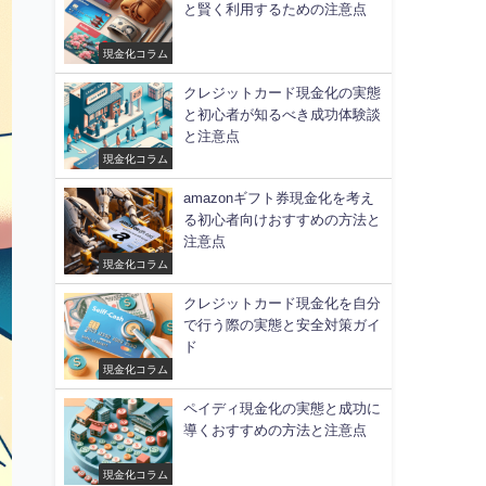
と賢く利用するための注意点
現金化コラム
クレジットカード現金化の実態
と初心者が知るべき成功体験談
と注意点
現金化コラム
amazonギフト券現金化を考え
る初心者向けおすすめの方法と
注意点
現金化コラム
クレジットカード現金化を自分
で行う際の実態と安全対策ガイ
ド
現金化コラム
ペイディ現金化の実態と成功に
導くおすすめの方法と注意点
現金化コラム