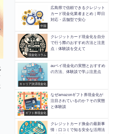
広島県で信頼できるクレジット
カード現金化業者まとめ｜即日
対応・店舗型で安心
中国
クレジットカード現金化を自分
で行う際のおすすめ方法と注意
点：体験談を交えて
現金化コラム
auペイ現金化の実態とおすすめ
化
の方法、体験談で学ぶ注意点
て
キャリア決済現金化
に
なぜamazonギフト券現金化が
注目されているのか？その実態
と体験談
ギフト券現金化
クレジットカード換金の最新事
情：口コミで知る安全な活用法