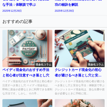
な手法：体験談で学ぶ
功の秘訣を解説
2025年12月29日
2025年12月29日
おすすめの記事
現金化コラム
現金化コラム
ペイディ現金化のおすすめ手法
クレジットカード現金化の初心
と初心者が注意すべき落とし穴
者が避けるべき落とし穴と安全
な手法：体験談で学ぶ
ペイディ現金化のおすすめ手法と初心者が
クレジットカード現金化の初心者が避ける
注意すべき落とし穴 ペイディ現金化は、
べき落とし穴と安全な手法：体験談で学ぶ
即時に資金が必要なときに利用できる便利
クレジットカード現金化は、急な出費や資
な方法です。しかし、その手...
金が必要なときに手軽に現...