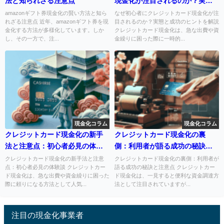
法と知られざる注意点
現金化が注目されるのか？実態
と成功のヒントを解説
amazonギフト券現金化の賢い方法と知ら
なぜ初心者にクレジットカード現金化が注
れざる注意点 近年、amazonギフト券を現
目されるのか？実態と成功のヒントを解説
金化する方法が多様化しています。しか
クレジットカード現金化は、急な出費や資
し、その一方で、注...
金繰りに困った際に一時的...
現金化コラム
現金化コラム
クレジットカード現金化の新手
クレジットカード現金化の裏
法と注意点：初心者必見の体験
側：利用者が語る成功の秘訣と
談
注意点
クレジットカード現金化の新手法と注意
クレジットカード現金化の裏側：利用者が
点：初心者必見の体験談 クレジットカー
語る成功の秘訣と注意点 クレジットカー
ド現金化は、急な出費や資金繰りに困った
ド現金化は、一見すると便利な資金調達方
際に頼りになる方法として人気...
法として注目されていますが...
注目の現金化事業者