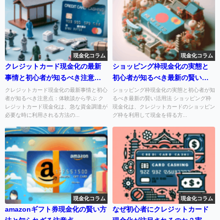
現金化コラム
現金化コラム
クレジットカード現金化の最新
ショッピング枠現金化の実態と
事情と初心者が知るべき注意
初心者が知るべき最新の賢い活
点：体験談から学ぶ
用法
クレジットカード現金化の最新事情と初心
ショッピング枠現金化の実態と初心者が知
者が知るべき注意点：体験談から学ぶ ク
るべき最新の賢い活用法 ショッピング枠
レジットカード現金化は、急な資金調達が
現金化は、クレジットカードのショッピン
必要な時に利用される方法の...
グ枠を利用して現金を得る方...
現金化コラム
現金化コラム
amazonギフト券現金化の賢い方
なぜ初心者にクレジットカード