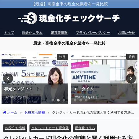
【最速】高換金率の現金化業者を一発比較
トップ
現金化コラム
運営者情報
プライバシーポリシー
お問い合せ
最速・高換金率の現金化業者を一発比較
注目
注目
和光クレジット
エニタイム
2024年12月28日
2025年1月22日
ホーム
お役立ち情報
クレジットカード現金化の実態と賢く利用する方法を
口コミから学ぶ
お役立ち情報
クレジットカード現金化
現金化コラム
クレジットカード現金化の実態と賢く利用する方