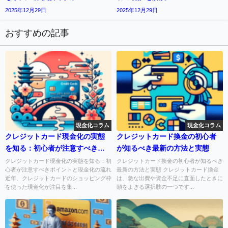
2025年12月29日
2025年12月29日
おすすめの記事
現金化コラム
現金化コラム
クレジットカード現金化の実態
クレジットカード換金の初心者
を知る：初心者が注意すべきポ
が知るべき最新の方法と実態
イントと現金化の流れ
クレジットカード現金化の実態を知る：初
クレジットカード換金の初心者が知るべき
心者が注意すべきポイントと現金化の流れ
最新の方法と実態 クレジットカード換金
近年、クレジットカードのショッピング枠
は、急な出費や資金不足に直面したときに
を使った現金化が注目を集...
頭をよぎる選択肢の一つです...