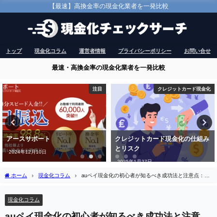
【最速】高換金率の現金化業者を一発比較
トップ
現金化コラム
運営者情報
プライバシーポリシー
お問い合せ
最速・高換金率の現金化業者を一発比較
クレジットカード現金化
注目
クレジットカード現金化の仕組み
ユーウォレット
とリスク
2025年2月16日
2025年1月27日
ホーム
現金化コラム
auペイ現金化の初心者が知るべき成功法と注意点：実
体験を交えて
現金化コラム
auペイ現金化の初心者が知るべき成功法と注意