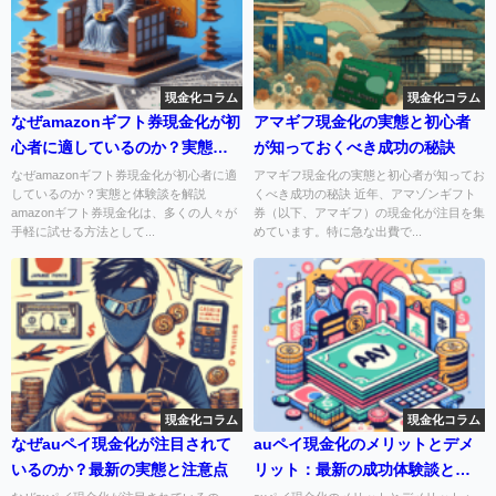
現金化コラム
現金化コラム
なぜamazonギフト券現金化が初
アマギフ現金化の実態と初心者
心者に適しているのか？実態と
が知っておくべき成功の秘訣
体験談を解説
なぜamazonギフト券現金化が初心者に適
アマギフ現金化の実態と初心者が知ってお
しているのか？実態と体験談を解説
くべき成功の秘訣 近年、アマゾンギフト
amazonギフト券現金化は、多くの人々が
券（以下、アマギフ）の現金化が注目を集
手軽に試せる方法として...
めています。特に急な出費で...
現金化コラム
現金化コラム
なぜauペイ現金化が注目されて
auペイ現金化のメリットとデメ
いるのか？最新の実態と注意点
リット：最新の成功体験談と注
意点を徹底解説