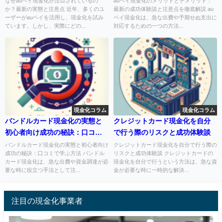
なぜauペイ現金化が注目されているの
auペイ現金化のメリットとデメリット：
か？最新の実態と注意点 近年、多くのユ
最新の成功体験談と注意点を徹底解説 au
ーザーがauペイを活用し、現金化を試み
ペイ現金化は、急な出費や予期せぬ支出に
ています。しかし、実際にどの...
対応するための一つの方法...
現金化コラム
現金化コラム
バンドルカード現金化の実態と
クレジットカード現金化を自分
初心者向け成功の秘訣：口コミ
で行う際のリスクと成功体験談
で学ぶ方法
バンドルカード現金化の実態と初心者向け
クレジットカード現金化を自分で行う際の
成功の秘訣：口コミで学ぶ方法 バンドル
リスクと成功体験談 クレジットカードの
カード現金化は、急な出費や資金調達が必
現金化を自分で行うという方法は、急な資
要な時に役立つ手法として注...
金が必要な時に一時的な解決...
注目の現金化事業者