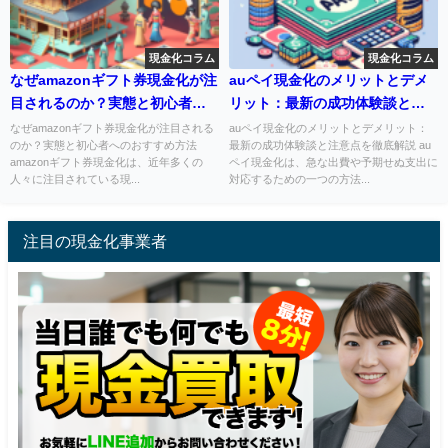
現金化コラム
現金化コラム
なぜamazonギフト券現金化が注
auペイ現金化のメリットとデメ
目されるのか？実態と初心者へ
リット：最新の成功体験談と注
のおすすめ方法
意点を徹底解説
なぜamazonギフト券現金化が注目される
auペイ現金化のメリットとデメリット：
のか？実態と初心者へのおすすめ方法
最新の成功体験談と注意点を徹底解説 au
amazonギフト券現金化は、近年多くの
ペイ現金化は、急な出費や予期せぬ支出に
人々に注目されている現...
対応するための一つの方法...
注目の現金化事業者