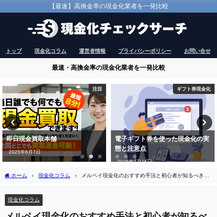
【最速】高換金率の現金化業者を一発比較
トップ
現金化コラム
運営者情報
プライバシーポリシー
お問い合せ
最速・高換金率の現金化業者を一発比較
ギフト券現金化
注目
電子ギフト券を使った現金化の実
アースサポート
態と注意点
2024年12月10日
2025年2月16日
ホーム
現金化コラム
メルペイ現金化のおすすめ手法と初心者が知るべき注
意点
現金化コラム
メルペイ現金化のおすすめ手法と初心者が知るべ