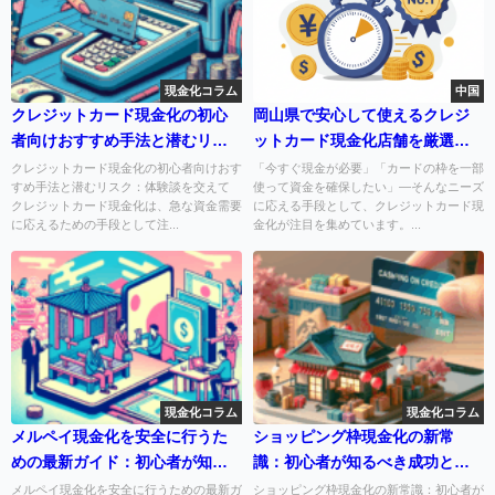
現金化コラム
中国
クレジットカード現金化の初心
岡山県で安心して使えるクレジ
者向けおすすめ手法と潜むリス
ットカード現金化店舗を厳選紹
ク：体験談を交えて
介
クレジットカード現金化の初心者向けおす
「今すぐ現金が必要」「カードの枠を一部
すめ手法と潜むリスク：体験談を交えて
使って資金を確保したい」—そんなニーズ
クレジットカード現金化は、急な資金需要
に応える手段として、クレジットカード現
に応えるための手段として注...
金化が注目を集めています。...
現金化コラム
現金化コラム
メルペイ現金化を安全に行うた
ショッピング枠現金化の新常
めの最新ガイド：初心者が知る
識：初心者が知るべき成功と注
べき実践的なポイント
意点
メルペイ現金化を安全に行うための最新ガ
ショッピング枠現金化の新常識：初心者が