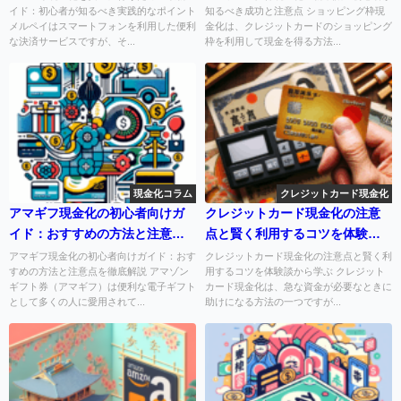
イド：初心者が知るべき実践的なポイント
知るべき成功と注意点 ショッピング枠現
メルペイはスマートフォンを利用した便利
金化は、クレジットカードのショッピング
な決済サービスですが、そ...
枠を利用して現金を得る方法...
現金化コラム
クレジットカード現金化
アマギフ現金化の初心者向けガ
クレジットカード現金化の注意
イド：おすすめの方法と注意点
点と賢く利用するコツを体験談
を徹底解説
から学ぶ
アマギフ現金化の初心者向けガイド：おす
クレジットカード現金化の注意点と賢く利
すめの方法と注意点を徹底解説 アマゾン
用するコツを体験談から学ぶ クレジット
ギフト券（アマギフ）は便利な電子ギフト
カード現金化は、急な資金が必要なときに
として多くの人に愛用されて...
助けになる方法の一つですが...