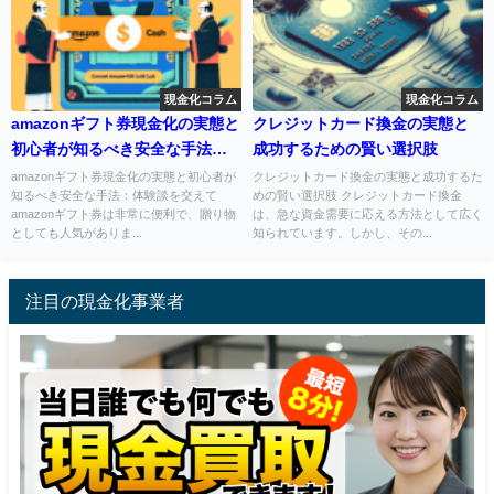
現金化コラム
現金化コラム
amazonギフト券現金化の実態と
クレジットカード換金の実態と
初心者が知るべき安全な手法：
成功するための賢い選択肢
体験談を交えて
amazonギフト券現金化の実態と初心者が
クレジットカード換金の実態と成功するた
知るべき安全な手法：体験談を交えて
めの賢い選択肢 クレジットカード換金
amazonギフト券は非常に便利で、贈り物
は、急な資金需要に応える方法として広く
としても人気がありま...
知られています。しかし、その...
注目の現金化事業者