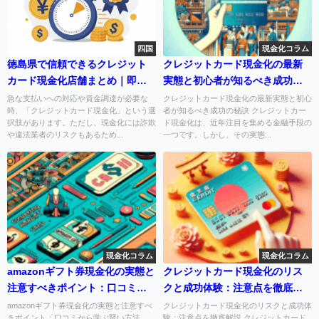
四国
現金化コラム
徳島県で信頼できるクレジット
クレジットカード現金化の最新
カード現金化店舗まとめ｜即日
実態と初心者が知るべき成功の
対応・対面で安心の業者を紹介
秘訣
急な支払いへの対応や資金調達が必要な
クレジットカード現金化の最新実態と初心
時、「クレジットカード現金化」という選
者が知るべき成功の秘訣 クレジットカー
択肢があります。ただし、現金化には詐欺
ド現金化は、近年注目を集める金融手段の
や違法業者のリスクもあるため...
一つです。しかし、その実態...
現金化コラム
現金化コラム
amazonギフト券現金化の実態と
クレジットカード現金化のリス
注意すべきポイント：口コミか
クと成功体験：注意点を徹底解
ら学ぶ賢い方法
説
amazonギフト券現金化の実態と注意すべ
クレジットカード現金化のリスクと成功体
きポイント：口コミから学ぶ賢い方法
験：注意点を徹底解説 クレジットカード