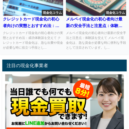
現金化コラム
現金化コラム
クレジットカード現金化の初心
メルペイ現金化の初心者向け最
者向けの実態とおすすめ法：成
新の安全手法と注意点：体験談
功体験談を交えて
を交えて
クレジットカード現金化の初心者向けの実
メルペイ現金化の初心者向け最新の安全手
態とおすすめ法：成功体験談を交えて ク
法と注意点：体験談を交えて メルペイ現
レジットカード現金化は、急な出費や現金
金化は、急な資金が必要な時に便利な手段
が必要な時に役立つ手段とし...
として注目されています。し...
注目の現金化事業者