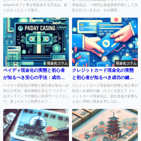
amazonギフト券を現金化する方法は、多
現金化は、一時的な資金調達手段として注
くの人々にとって魅力...
目されていますが、その運用...
現金化コラム
現金化コラム
ペイディ現金化の実態と初心者
クレジットカード現金化の実態
が知るべき安心の手法：成功体
と初心者が知るべき成功の鍵：
験を交えて
口コミを交えて
ペイディ現金化の実態と初心者が知るべき
クレジットカード現金化の実態と初心者が
安心の手法：成功体験を交えて ペイディ
知るべき成功の鍵：口コミを交えて クレ
はオンラインでの後払い決済サービスとし
ジットカード現金化は、急な資金が必要な
て、多くの人々に利用されて...
ときに手軽に現金を手に入れ...