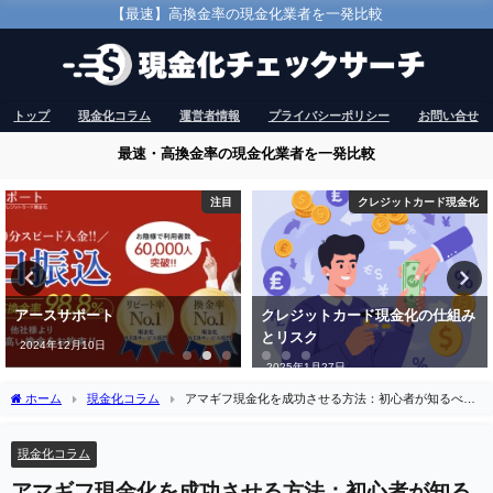
【最速】高換金率の現金化業者を一発比較
トップ
現金化コラム
運営者情報
プライバシーポリシー
お問い合せ
最速・高換金率の現金化業者を一発比較
注目
クレジットカード現金化
アースサポート
クレジットカード現金化の仕組み
とリスク
2024年12月10日
2025年1月27日
ホーム
現金化コラム
アマギフ現金化を成功させる方法：初心者が知るべき
実践体験談
現金化コラム
アマギフ現金化を成功させる方法：初心者が知る